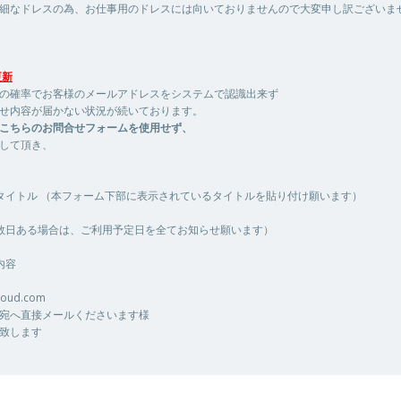
細なドレスの為、お仕事用のドレスには向いておりませんので大変申し訳ございま
更新
の確率でお客様のメールアドレスをシステムで認識出来ず
せ内容が届かない状況が続いております。
こちらのお問合せフォームを使用せず、
して頂き、
タイトル （本フォーム下部に表示されているタイトルを貼り付け願います）
数日ある場合は、ご利用予定日を全てお知らせ願います）
内容
cloud.com
宛へ直接メールくださいます様
致します