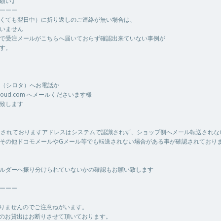
願い】
ーーー
くても翌日中）に折り返しのご連絡が無い場合は、
いません
で受注メールがこちらへ届いておらず確認出来ていない事例が
す。
9945（シロタ）へお電話か
a@icloud.com へメールくださいます様
致します
用されておりますアドレスはシステムで認識されず、ショップ側へメール転送されな
その他ドコモメールやGメール等でも転送されない場合がある事が確認されており
ルダーへ振り分けられていないかの確認もお願い致します
ーーー
ありませんのでご注意ねがいます。
へのお貸出はお断りさせて頂いております。