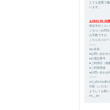
とても貴重で繊
います。
⚠️2022.05.28
現在半分くらい
こちらへお問合
お手数ですが、
こちらをコピペ
↓↓↓↓↓
●お名前
●お問い合わせ
●お電話番号
●ご利用日（複
●ご利用用途
●お問い合わせ
↑↑↑↑↑
act_shirota@i
代田（シロタ）
よろしくお願い
m(_ _)m