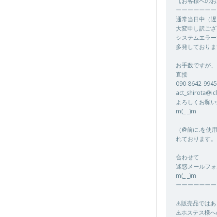
【お客様へのお
ーーーーーーー
通常当日中（遅
大変申し訳ござ
システムエラー
多発しておりま
お手数ですが、
直接
090-8642-
act_shirot
よろしくお願い
m(_ _)m
（@前に.を使
れております。
合わせて
迷惑メールフォ
m(_ _)m
ーーーーーーー
⚠️販売品では
⚠️ホステス様